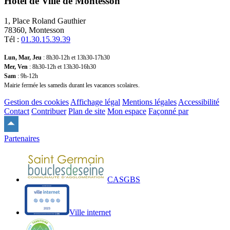
Hôtel de Ville de Montesson
1, Place Roland Gauthier
78360, Montesson
Tél :
01.30.15.39.39
Lun, Mar, Jeu
: 8h30-12h et 13h30-17h30
Mer, Ven
: 8h30-12h et 13h30-16h30
Sam
: 9h-12h
Mairie fermée les samedis durant les vacances scolaires.
Gestion des cookies
Affichage légal
Mentions légales
Accessibilité
Contact
Contribuer
Plan de site
Mon espace
Façonné par
Remonter
en
Partenaires
haut
du
site
CASGBS
Ville internet