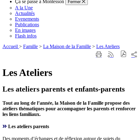
Ça se passe à Montesson
Fermer
A la Une
Actualités
Evenements
Publications
En images
Flash infos
Accueil
>
Famille
>
La Maison de la Famille
>
Les Ateliers
Part
Imprimer
Générer
sur
cette
le
les
page
flux
rése
Les Ateliers
RSS
soci
Les ateliers parents et enfants-parents
Tout au long de l’année, la Maison de la Famille propose des
ateliers thématiques pour accompagner les parents et renforcer
les liens familiaux.
Les ateliers parents
Des moments d’échanges et de réflexion autour de sujets du