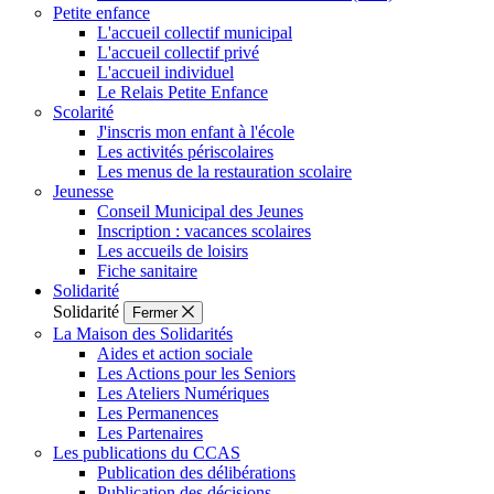
Petite enfance
L'accueil collectif municipal
L'accueil collectif privé
L'accueil individuel
Le Relais Petite Enfance
Scolarité
J'inscris mon enfant à l'école
Les activités périscolaires
Les menus de la restauration scolaire
Jeunesse
Conseil Municipal des Jeunes
Inscription : vacances scolaires
Les accueils de loisirs
Fiche sanitaire
Solidarité
Solidarité
Fermer
La Maison des Solidarités
Aides et action sociale
Les Actions pour les Seniors
Les Ateliers Numériques
Les Permanences
Les Partenaires
Les publications du CCAS
Publication des délibérations
Publication des décisions