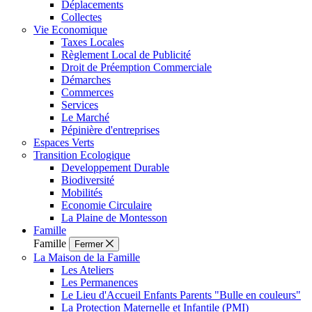
Déplacements
Collectes
Vie Economique
Taxes Locales
Règlement Local de Publicité
Droit de Préemption Commerciale
Démarches
Commerces
Services
Le Marché
Pépinière d'entreprises
Espaces Verts
Transition Ecologique
Developpement Durable
Biodiversité
Mobilités
Economie Circulaire
La Plaine de Montesson
Famille
Famille
Fermer
La Maison de la Famille
Les Ateliers
Les Permanences
Le Lieu d'Accueil Enfants Parents "Bulle en couleurs"
La Protection Maternelle et Infantile (PMI)