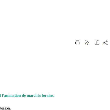
Part
Imprimer
Générer
sur
cette
le
les
page
flux
rése
RSS
soci
et l’animation de marchés forains.
tesson.