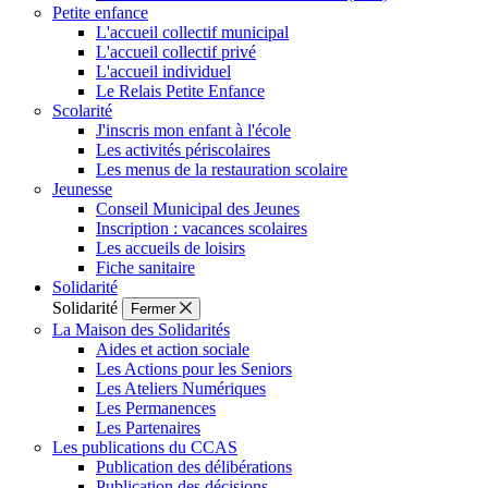
Petite enfance
L'accueil collectif municipal
L'accueil collectif privé
L'accueil individuel
Le Relais Petite Enfance
Scolarité
J'inscris mon enfant à l'école
Les activités périscolaires
Les menus de la restauration scolaire
Jeunesse
Conseil Municipal des Jeunes
Inscription : vacances scolaires
Les accueils de loisirs
Fiche sanitaire
Solidarité
Solidarité
Fermer
La Maison des Solidarités
Aides et action sociale
Les Actions pour les Seniors
Les Ateliers Numériques
Les Permanences
Les Partenaires
Les publications du CCAS
Publication des délibérations
Publication des décisions