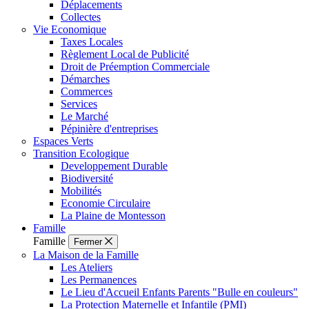
Déplacements
Collectes
Vie Economique
Taxes Locales
Règlement Local de Publicité
Droit de Préemption Commerciale
Démarches
Commerces
Services
Le Marché
Pépinière d'entreprises
Espaces Verts
Transition Ecologique
Developpement Durable
Biodiversité
Mobilités
Economie Circulaire
La Plaine de Montesson
Famille
Famille
Fermer
La Maison de la Famille
Les Ateliers
Les Permanences
Le Lieu d'Accueil Enfants Parents "Bulle en couleurs"
La Protection Maternelle et Infantile (PMI)