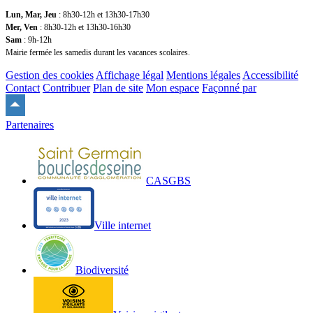
Lun, Mar, Jeu
: 8h30-12h et 13h30-17h30
Mer, Ven
: 8h30-12h et 13h30-16h30
Sam
: 9h-12h
Mairie fermée les samedis durant les vacances scolaires.
Gestion des cookies
Affichage légal
Mentions légales
Accessibilité
Contact
Contribuer
Plan de site
Mon espace
Façonné par
Remonter
en
Partenaires
haut
du
site
CASGBS
Ville internet
Biodiversité