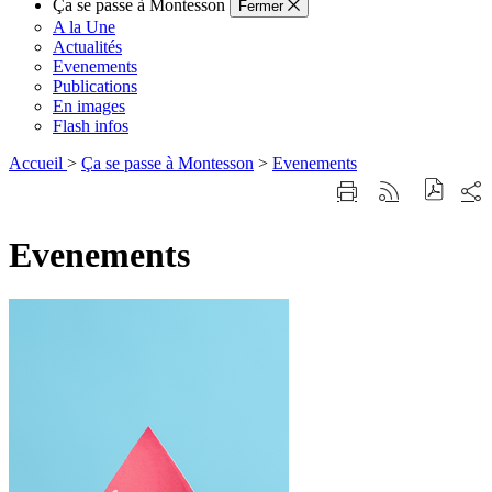
Ça se passe à Montesson
Fermer
A la Une
Actualités
Evenements
Publications
En images
Flash infos
Accueil
>
Ça se passe à Montesson
>
Evenements
Part
Imprimer
Générer
sur
cette
le
les
page
flux
rése
Evenements
RSS
soci