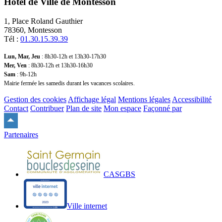
Hôtel de Ville de Montesson
1, Place Roland Gauthier
78360, Montesson
Tél :
01.30.15.39.39
Lun, Mar, Jeu
: 8h30-12h et 13h30-17h30
Mer, Ven
: 8h30-12h et 13h30-16h30
Sam
: 9h-12h
Mairie fermée les samedis durant les vacances scolaires.
Gestion des cookies
Affichage légal
Mentions légales
Accessibilité
Contact
Contribuer
Plan de site
Mon espace
Façonné par
Remonter
en
Partenaires
haut
du
site
CASGBS
Ville internet