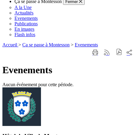
Ça se passe à Montesson
Fermer
A la Une
Actualités
Evenements
Publications
En images
Flash infos
Accueil
>
Ça se passe à Montesson
>
Evenements
Part
Imprimer
Générer
sur
cette
le
les
page
flux
rése
Evenements
RSS
soci
Aucun événement pour cette période.