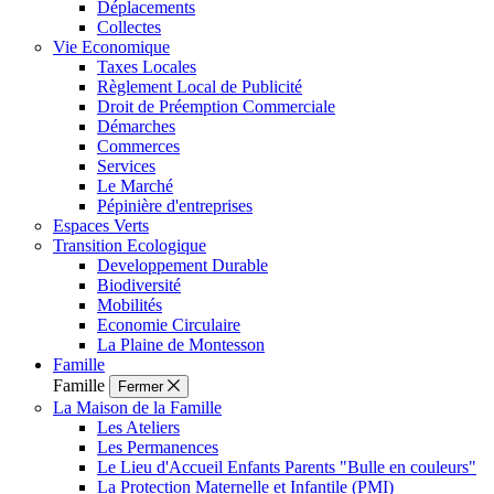
Déplacements
Collectes
Vie Economique
Taxes Locales
Règlement Local de Publicité
Droit de Préemption Commerciale
Démarches
Commerces
Services
Le Marché
Pépinière d'entreprises
Espaces Verts
Transition Ecologique
Developpement Durable
Biodiversité
Mobilités
Economie Circulaire
La Plaine de Montesson
Famille
Famille
Fermer
La Maison de la Famille
Les Ateliers
Les Permanences
Le Lieu d'Accueil Enfants Parents "Bulle en couleurs"
La Protection Maternelle et Infantile (PMI)