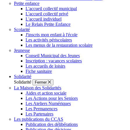
Petite enfance
L'accueil collectif municipal
L'accueil collectif privé
L'accueil individuel
Le Relais Petite Enfance
Scolarité
J'inscris mon enfant à l'école
Les activités périscolaires
Les menus de la restauration scolaire
Jeunesse
Conseil Municipal des Jeunes
Inscription : vacances scolaires
Les accueils de loisirs
Fiche sanitaire
Solidarité
Solidarité
Fermer
La Maison des Solidarités
Aides et action sociale
Les Actions pour les Seniors
Les Ateliers Numériques
Les Permanences
Les Partenaires
Les publications du CCAS
Publication des délibérations
Publication des décisions