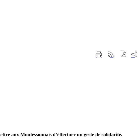
Part
Imprimer
Générer
sur
cette
le
les
page
flux
rése
RSS
soci
tre aux Montessonnais d’éffectuer un geste de solidarité.