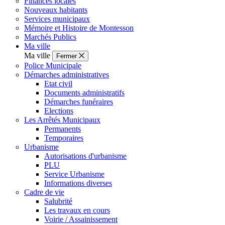
Finances locales
Nouveaux habitants
Services municipaux
Mémoire et Histoire de Montesson
Marchés Publics
Ma ville
Ma ville
Fermer
Police Municipale
Démarches administratives
Etat civil
Documents administratifs
Démarches funéraires
Elections
Les Arrêtés Municipaux
Permanents
Temporaires
Urbanisme
Autorisations d'urbanisme
PLU
Service Urbanisme
Informations diverses
Cadre de vie
Salubrité
Les travaux en cours
Voirie / Assainissement