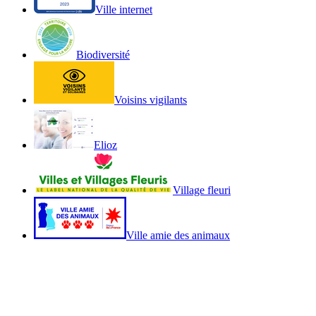
Ville internet
Biodiversité
Voisins vigilants
Elioz
Village fleuri
Ville amie des animaux