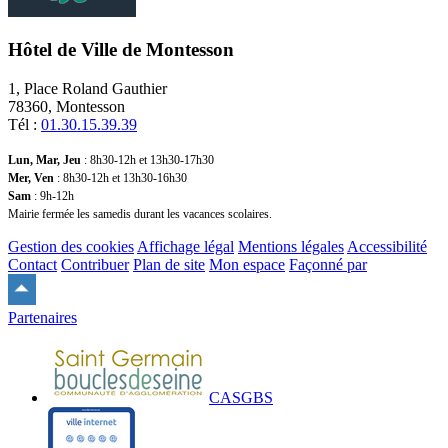
Hôtel de Ville de Montesson
1, Place Roland Gauthier
78360, Montesson
Tél :
01.30.15.39.39
Lun, Mar, Jeu
: 8h30-12h et 13h30-17h30
Mer, Ven
: 8h30-12h et 13h30-16h30
Sam
: 9h-12h
Mairie fermée les samedis durant les vacances scolaires.
Gestion des cookies
Affichage légal
Mentions légales
Accessibilité
Contact
Contribuer
Plan de site
Mon espace
Façonné par
Remonter
en
Partenaires
haut
du
site
CASGBS