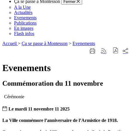
Ça se passe à Montesson
Fermer
A la Une
Actualités
Evenements
Publications
En images
Flash infos
Accueil
>
Ça se passe à Montesson
>
Evenements
Part
Imprimer
Générer
sur
cette
le
les
page
flux
rése
Evenements
RSS
soci
Commémoration du 11 novembre
Cérémonie
Le
mardi
11
novembre
11
2025
La Ville commémore l’anniversaire de l’Armistice de 1918.