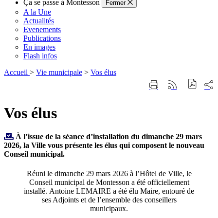
Ça se passe à Montesson
Fermer
A la Une
Actualités
Evenements
Publications
En images
Flash infos
Accueil
>
Vie municipale
>
Vos élus
Part
Imprimer
Générer
sur
cette
le
les
page
flux
rése
Vos élus
RSS
soci
À l’issue de la séance d’installation du dimanche 29 mars
2026, la Ville vous présente les élus qui composent le nouveau
Conseil municipal.
Réuni le dimanche 29 mars 2026 à l’Hôtel de Ville, le
Conseil municipal de Montesson a été officiellement
installé. Antoine LEMAIRE a été élu Maire, entouré de
ses Adjoints et de l’ensemble des conseillers
municipaux.