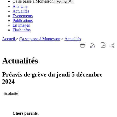
Ça se passe à Montesson
Fermer
A la Une
Actualités
Evenements
Publications
En images
Flash infos
Accueil
>
Ça se passe à Montesson
>
Actualités
Part
Imprimer
Générer
sur
cette
le
les
page
flux
rése
Actualités
RSS
soci
Préavis de grève du jeudi 5 décembre
2024
Scolarité
Chers parents,