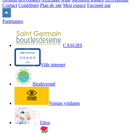
Contact
Contribuer
Plan de site
Mon espace
Façonné par
Remonter
en
Partenaires
haut
du
site
CASGBS
Ville internet
Biodiversité
Voisins vigilants
Elioz