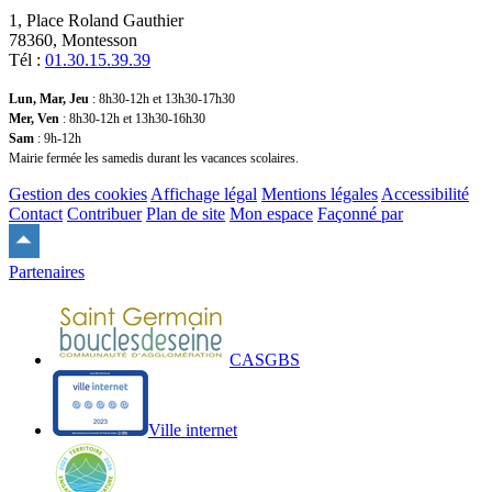
1, Place Roland Gauthier
78360, Montesson
Tél :
01.30.15.39.39
Lun, Mar, Jeu
: 8h30-12h et 13h30-17h30
Mer, Ven
: 8h30-12h et 13h30-16h30
Sam
: 9h-12h
Mairie fermée les samedis durant les vacances scolaires.
Gestion des cookies
Affichage légal
Mentions légales
Accessibilité
Contact
Contribuer
Plan de site
Mon espace
Façonné par
Remonter
en
Partenaires
haut
du
site
CASGBS
Ville internet