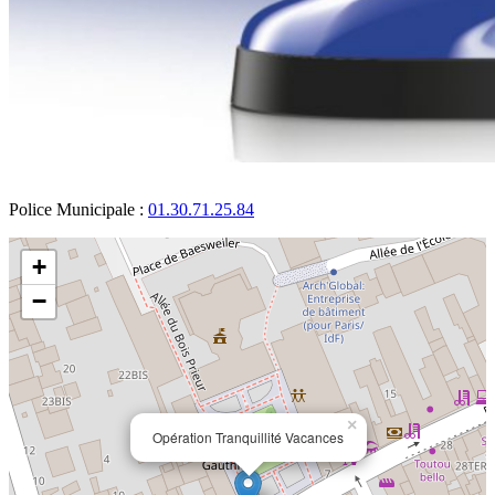
Police Municipale :
01.30.71.25.84
+
−
×
Opération Tranquillité Vacances