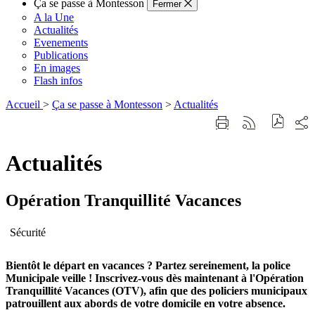
Ça se passe à Montesson
Fermer
A la Une
Actualités
Evenements
Publications
En images
Flash infos
Accueil
>
Ça se passe à Montesson
>
Actualités
Part
Imprimer
Générer
sur
cette
le
les
page
flux
rése
Actualités
RSS
soci
Opération Tranquillité Vacances
Sécurité
Bientôt le départ en vacances ? Partez sereinement, la police
Municipale veille ! Inscrivez-vous dès maintenant à l'Opération
Tranquillité Vacances (OTV), afin que des policiers municipaux
patrouillent aux abords de votre domicile en votre absence.