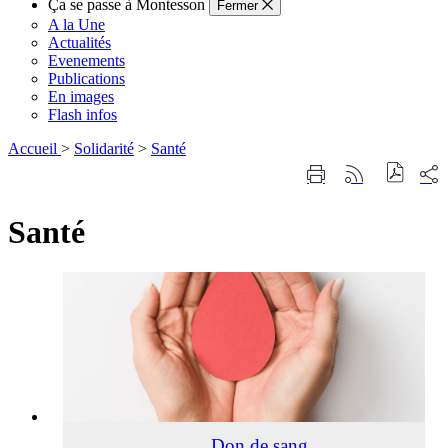
Ça se passe à Montesson
Fermer
A la Une
Actualités
Evenements
Publications
En images
Flash infos
Accueil
>
Solidarité
>
Santé
Part
Imprimer
Générer
sur
cette
le
les
page
flux
rése
Santé
RSS
soci
Don
de
sang
Don de sang