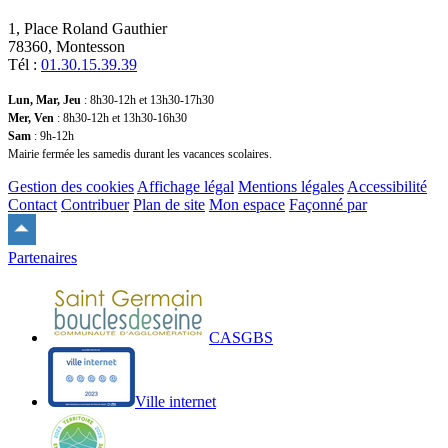
1, Place Roland Gauthier
78360, Montesson
Tél :
01.30.15.39.39
Lun, Mar, Jeu
: 8h30-12h et 13h30-17h30
Mer, Ven
: 8h30-12h et 13h30-16h30
Sam
: 9h-12h
Mairie fermée les samedis durant les vacances scolaires.
Gestion des cookies
Affichage légal
Mentions légales
Accessibilité
Contact
Contribuer
Plan de site
Mon espace
Façonné par
Remonter
en
Partenaires
haut
du
site
CASGBS
Ville internet