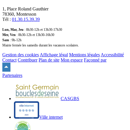
1, Place Roland Gauthier
78360, Montesson
Tél :
01.30.15.39.39
Lun, Mar, Jeu
: 8h30-12h et 13h30-17h30
Mer, Ven
: 8h30-12h et 13h30-16h30
Sam
: 9h-12h
Mairie fermée les samedis durant les vacances scolaires.
Gestion des cookies
Affichage légal
Mentions légales
Accessibilité
Contact
Contribuer
Plan de site
Mon espace
Façonné par
Remonter
en
Partenaires
haut
du
site
CASGBS
Ville internet