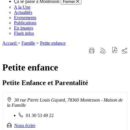
Ça se passe à Montesson
Fermer
A la Une
Actualités
Evenements
Publications
En images
Flash infos
Accueil
>
Famille
>
Petite enfance
Part
Imprimer
Générer
sur
cette
le
les
page
flux
rése
Petite enfance
RSS
soci
Petite Enfance et Parentalité
Adresse
30 rue Pierre Louis Guyard, 78360 Montesson
- Maison de
:
la Famille
Téléphone
01 30 53 49 22
fixe
:
Nous écrire