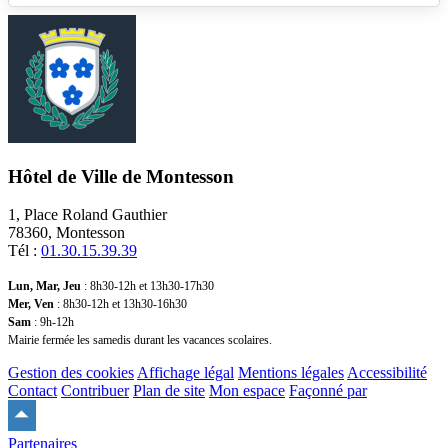
Hôtel de Ville de Montesson
1, Place Roland Gauthier
78360, Montesson
Tél :
01.30.15.39.39
Lun, Mar, Jeu
: 8h30-12h et 13h30-17h30
Mer, Ven
: 8h30-12h et 13h30-16h30
Sam
: 9h-12h
Mairie fermée les samedis durant les vacances scolaires.
Gestion des cookies
Affichage légal
Mentions légales
Accessibilité
Contact
Contribuer
Plan de site
Mon espace
Façonné par
Remonter
en
Partenaires
haut