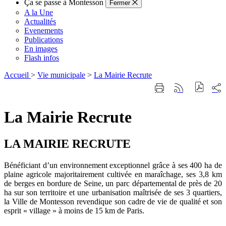
Ça se passe à Montesson
Fermer
A la Une
Actualités
Evenements
Publications
En images
Flash infos
Accueil
>
Vie municipale
>
La Mairie Recrute
Part
Imprimer
Générer
sur
cette
le
les
page
flux
rése
La Mairie Recrute
RSS
soci
LA MAIRIE RECRUTE
Bénéficiant d’un environnement exceptionnel grâce à ses 400 ha de
plaine agricole majoritairement cultivée en maraîchage, ses 3,8 km
de berges en bordure de Seine, un parc départemental de près de 20
ha sur son territoire et une urbanisation maîtrisée de ses 3 quartiers,
la Ville de Montesson revendique son cadre de vie de qualité et son
esprit « village » à moins de 15 km de Paris.