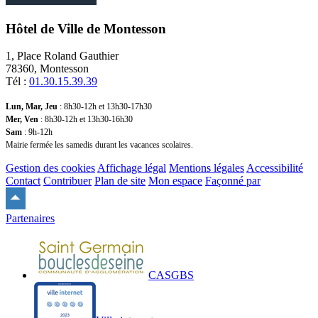
Hôtel de Ville de Montesson
1, Place Roland Gauthier
78360, Montesson
Tél :
01.30.15.39.39
Lun, Mar, Jeu
: 8h30-12h et 13h30-17h30
Mer, Ven
: 8h30-12h et 13h30-16h30
Sam
: 9h-12h
Mairie fermée les samedis durant les vacances scolaires.
Gestion des cookies
Affichage légal
Mentions légales
Accessibilité
Contact
Contribuer
Plan de site
Mon espace
Façonné par
Remonter
en
Partenaires
haut
du
site
CASGBS