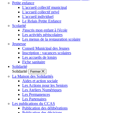
Petite enfance
L'accueil collectif municipal
L'accueil collectif privé
L'accueil individuel
Le Relais Petite Enfance
Scolarité
J'inscris mon enfant à l'école
Les activités périscolaires
Les menus de la restauration scolaire
Jeunesse
Conseil Municipal des Jeunes
Inscription : vacances scolaires
Les accueils de loisirs
Fiche sanitaire
Solidarité
Solidarité
Fermer
La Maison des Solidarités
Aides et action sociale
Les Actions pour les Seniors
Les Ateliers Numériques
Les Permanences
Les Partenaires
Les publications du CCAS
Publication des délibérations
Publication des décisions