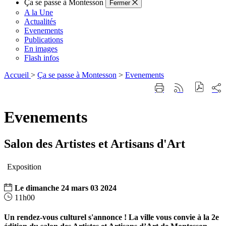
Ça se passe à Montesson
Fermer
A la Une
Actualités
Evenements
Publications
En images
Flash infos
Accueil
>
Ça se passe à Montesson
>
Evenements
Part
Imprimer
Générer
sur
cette
le
les
page
flux
rése
Evenements
RSS
soci
Salon des Artistes et Artisans d'Art
Exposition
Le
dimanche
24
mars
03
2024
11h00
Un rendez-vous culturel s'annonce ! La ville vous convie à la 2e