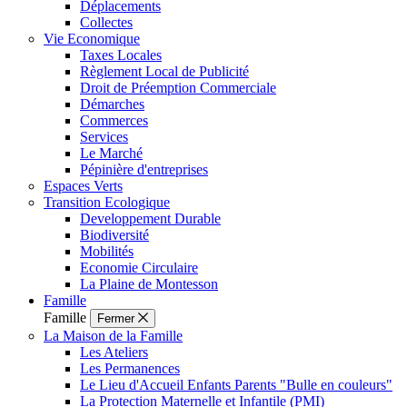
Déplacements
Collectes
Vie Economique
Taxes Locales
Règlement Local de Publicité
Droit de Préemption Commerciale
Démarches
Commerces
Services
Le Marché
Pépinière d'entreprises
Espaces Verts
Transition Ecologique
Developpement Durable
Biodiversité
Mobilités
Economie Circulaire
La Plaine de Montesson
Famille
Famille
Fermer
La Maison de la Famille
Les Ateliers
Les Permanences
Le Lieu d'Accueil Enfants Parents "Bulle en couleurs"
La Protection Maternelle et Infantile (PMI)