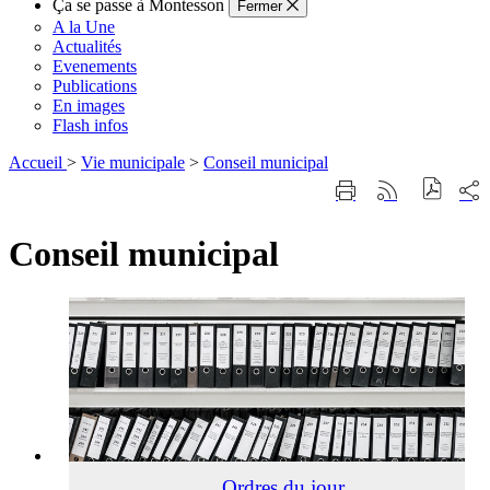
Ça se passe à Montesson
Fermer
A la Une
Actualités
Evenements
Publications
En images
Flash infos
Accueil
>
Vie municipale
>
Conseil municipal
Part
Imprimer
Générer
sur
cette
le
les
page
flux
rése
Conseil municipal
RSS
soci
Ordres
du
jour
Ordres du jour