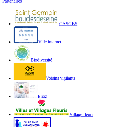
Partenaires
haut
du
site
CASGBS
Ville internet
Biodiversité
Voisins vigilants
Elioz
Village fleuri